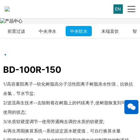
EN
前置过滤
中央净水
中央软水
末端直饮
智
BD-100R-150
1/高容量阳离子--软化树脂高分子活性阳离子树脂亲水性强，抗铁抗
余氯，节水节盐:
2/逆流再生技术--去除附着在树脂上的钙镁离子,使树脂恢复到可再次
使用的状态;
3/水质软硬度调节--使用旁通阀去调控水质的软硬度;
4/再生周期换算系统--系统设定原水硬度值，可自行换算水量