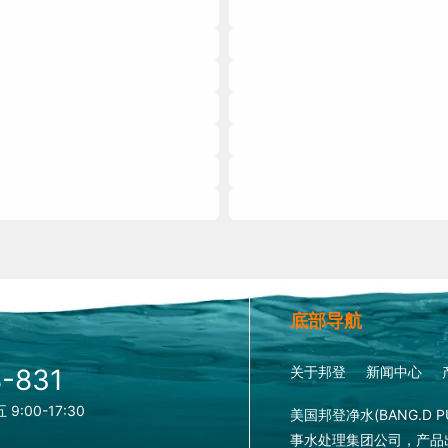
底部导航
-831
关于邦登
新闻中心
:00-17:30
美国邦登净水(BANG.D 
事水处理集团公司，产品