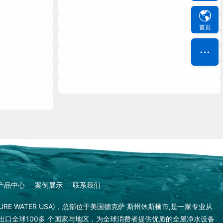
首页
产品中心
案例展示
联系我们
PURE WATER USA)，总部位于美国德克萨 斯州休斯顿市,是一家专业从
出口全球100多 个国家与地区，为全球消费者提供优质的全屋净水设备