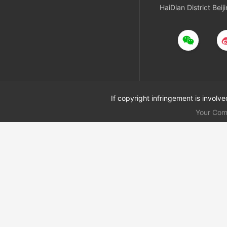
HaiDian District Beij
If copyright infringement is involv
Your Co