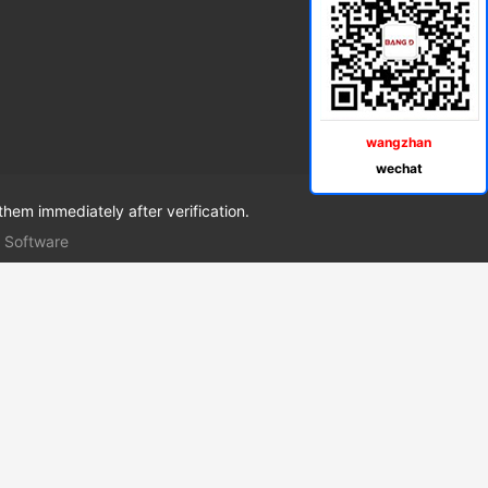
wangzhan
wechat
them immediately after verification.
 Software