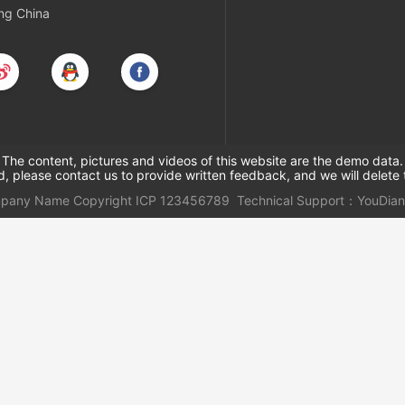
ing China
The content, pictures and videos of this website are the demo data.
ed, please contact us to provide written feedback, and we will delete 
mpany Name
Copyright
ICP
123456789
Technical Support：
YouDian