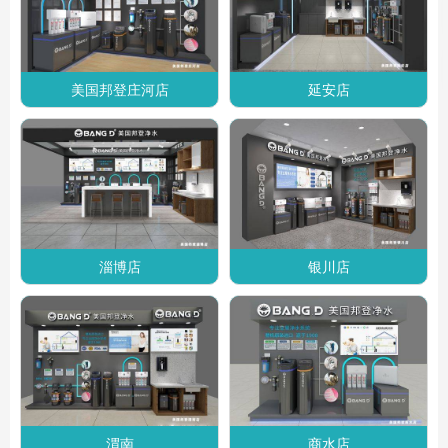
美国邦登庄河店
延安店
淄博店
银川店
渭南
商水店